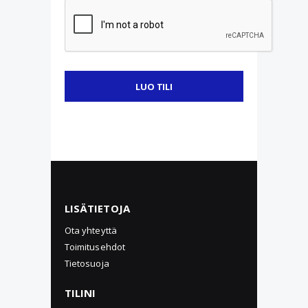
LUO TILI
LISÄTIETOJA
Ota yhteyttä
Toimitusehdot
Tietosuoja
TILINI