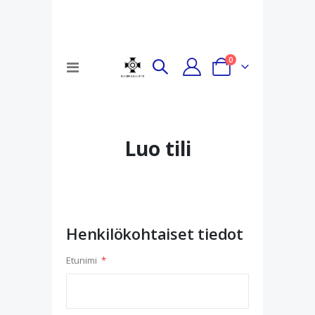
tuotteet
0
Toggle
Cart
Nav
Luo tili
Henkilökohtaiset tiedot
Etunimi