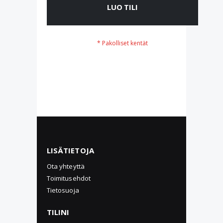
LUO TILI
LISÄTIETOJA
Ota yhteyttä
Toimitusehdot
Tietosuoja
TILINI