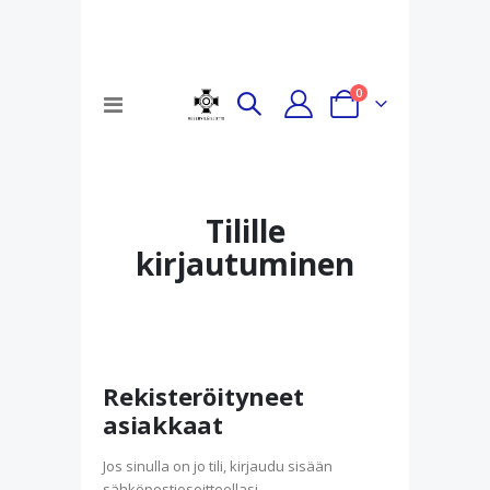
tuotteet
0
Toggle
Cart
Nav
Tilille
kirjautuminen
Rekisteröityneet
asiakkaat
Jos sinulla on jo tili, kirjaudu sisään
sähköpostiosoitteellasi.