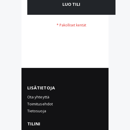
LUO TILI
LISÄTIETOJA
Ota yhteyttä
Toimitusehdot
Tietosuoja
TILINI