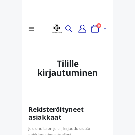
tuotteet
0
Toggle
Cart
Nav
Tilille
kirjautuminen
Rekisteröityneet
asiakkaat
Jos sinulla on jo tili, kirjaudu sisään
sähköpostiosoitteellasi.