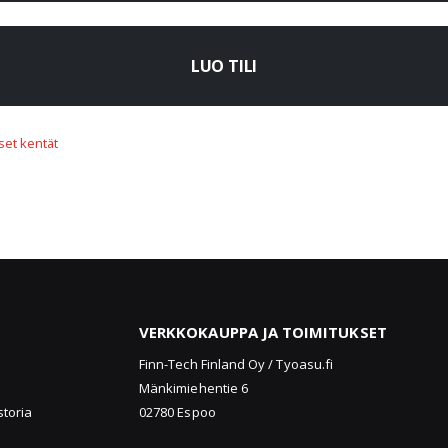
LUO TILI
VERKKOKAUPPA JA TOIMITUKSET
u
Finn-Tech Finland Oy / Tyoasu.fi
Mänkimiehentie 6
storia
02780 Espoo