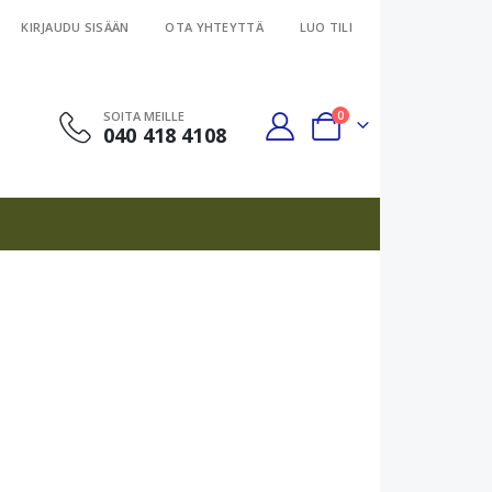
KIRJAUDU SISÄÄN
OTA YHTEYTTÄ
LUO TILI
tuotteet
SOITA MEILLE
0
040 418 4108
Cart